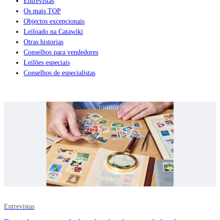
Entrevistas
Os mais TOP
Objectos excepcionais
Leiloado na Catawiki
Otras historias
Conselhos para vendedores
Leilões especiais
Conselhos de especialistas
Entrevistas