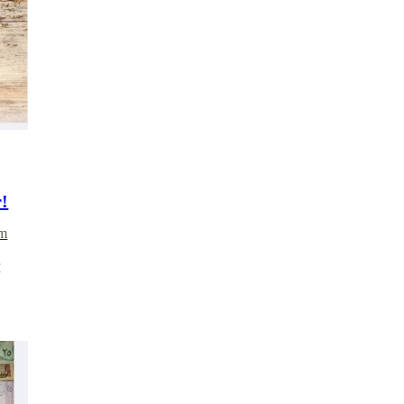
r!
ém
r