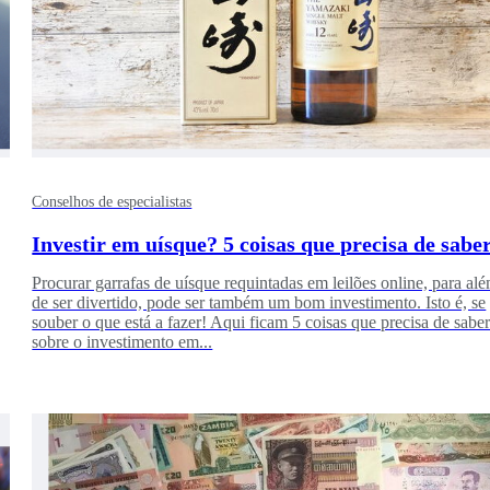
Conselhos de especialistas
Investir em uísque? 5 coisas que precisa de sabe
Procurar garrafas de uísque requintadas em leilões online, para al
de ser divertido, pode ser também um bom investimento. Isto é, se
souber o que está a fazer! Aqui ficam 5 coisas que precisa de sabe
sobre o investimento em...