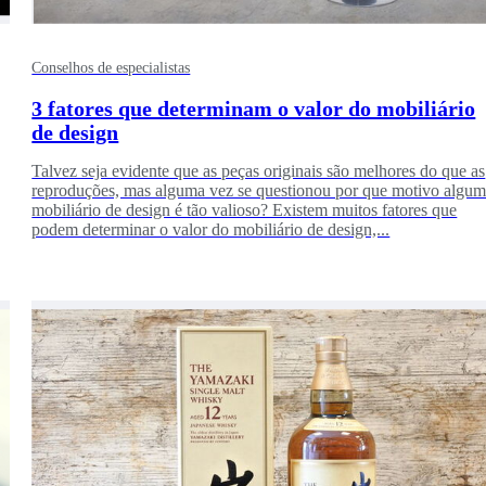
Conselhos de especialistas
3 fatores que determinam o valor do mobiliário
de design
Talvez seja evidente que as peças originais são melhores do que as
reproduções, mas alguma vez se questionou por que motivo algu
mobiliário de design é tão valioso? Existem muitos fatores que
podem determinar o valor do mobiliário de design,...