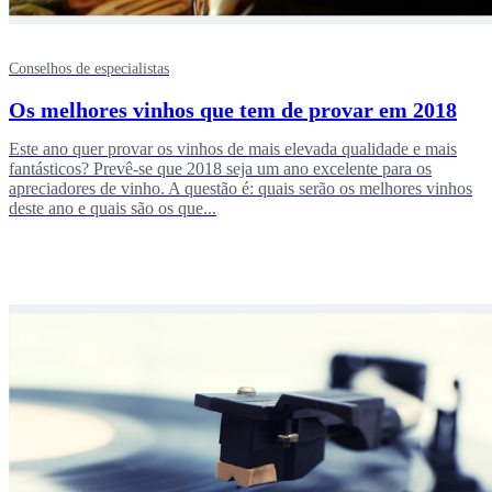
Conselhos de especialistas
Os melhores vinhos que tem de provar em 2018
Este ano quer provar os vinhos de mais elevada qualidade e mais
fantásticos? Prevê-se que 2018 seja um ano excelente para os
apreciadores de vinho. A questão é: quais serão os melhores vinhos
deste ano e quais são os que...