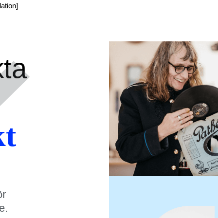
ation]
kta
kt
ör
e.