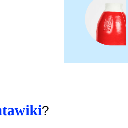
tawiki
?