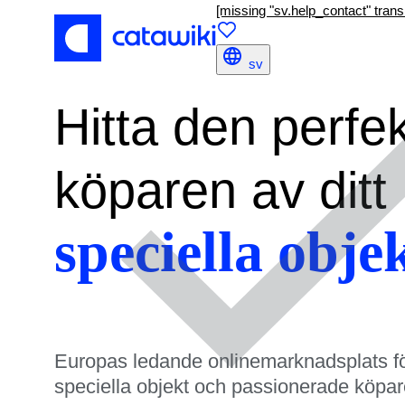
[missing "sv.help_contact" transl
sv
Hitta den perfe
köparen av ditt
speciella obje
Europas ledande onlinemarknadsplats f
speciella objekt och passionerade köpar