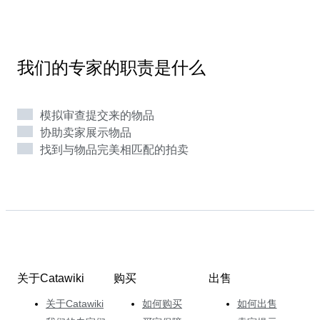
提醒我们地球还生存着。 火山？ 它的生成在我们的眼前
展开。 了解矿物质是如何形成的工作成为了Georgia 的
毕生职业。 在获得岩土工程专业地质学学士学位和地球
化学研究生学位后，她在几个欧洲自然历史博物馆进行了
我们的专家的职责是什么
实习。 她的下一个目标是成为 Catawiki 的专家，我们对
Georgia的知识能够带入我们的团队而感到高兴。 她个人
最喜欢的矿物质？ 是巨石蛋白石。 由最不起眼的材料形
模拟审查提交来的物品
成，1 厘米厚的巨石蛋白石需要 5 到 6 百万年才能成为在
协助卖家展示物品
拍卖上委托的独特多彩奇观。 在Georgia鼓舞人心的拍卖
找到与物品完美相匹配的拍卖
中找到这些宝贝，她精心策划的拍卖会同时顾及到经验丰
富的收藏家和初学者收藏家们。
关于Catawiki
购买
出售
关于Catawiki
如何购买
如何出售