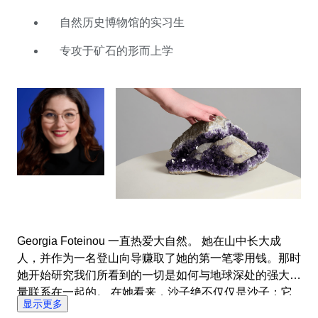
化学研究生学位后，她在几个欧洲自然历史博物馆进行了
实习。 她的下一个目标是成为 Catawiki 的专家，我们对
自然历史博物馆的实习生
Georgia的知识能够带入我们的团队而感到高兴。 她个人
专攻于矿石的形而上学
最喜欢的矿物质？ 是巨石蛋白石。 由最不起眼的材料形
成，1 厘米厚的巨石蛋白石需要 5 到 6 百万年才能成为在
拍卖上委托的独特多彩奇观。 在Georgia鼓舞人心的拍卖
中找到这些宝贝，她精心策划的拍卖会同时顾及到经验丰
富的收藏家和初学者收藏家们。
Georgia Foteinou 一直热爱大自然。 她在山中长大成
人，并作为一名登山向导赚取了她的第一笔零用钱。那时
她开始研究我们所看到的一切是如何与地球深处的强大力
量联系在一起的。 在她看来，沙子绝不仅仅是沙子：它
显示更多
是巨石的最后的生命阶段。 这不仅仅是一场地震，而是