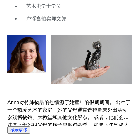
热情攻读艺术史学士学位。 这为著名的卢浮宫学院打开
艺术史学士学位
了大门，在那里她获得了拍卖师文凭，专攻装饰品。 之
后的几年里，她在多家拍卖行工作，拍卖的物品从亚洲艺
卢浮宫拍卖师文凭
术品到银器、珠宝，再到老爷车。 在Catawiki，Anna的
类别中每周都会收到数千件物品。 凭借广博的知识，她
会为自己的拍卖会精心挑选出色的发现：始终确保每个预
算都能找到藏品。
Anna对特殊物品的热情源于她童年的假期期间。 出生于
一个热爱艺术的家庭，她的父母通常选择周末外出活动：
参观博物馆、大教堂和其他文化景点。 或者，他们会在
法国南部她祖父母的房子里度过冬季。 如果下午气温太
显示更多
高，不能出门，Anna会在屋子里四处闲逛，寻找古董珍
宝。 这种对古典手工艺品及其所传达的故事的热爱从未