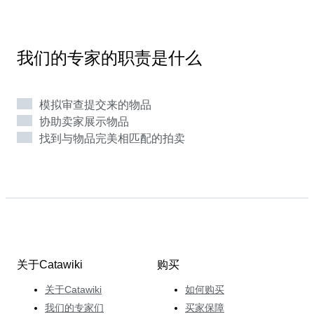
离开过她。 在获得法律学士学位后，她决定追随自己的
热情攻读艺术史学士学位。 这为著名的卢浮宫学院打开
了大门，在那里她获得了拍卖师文凭，专攻装饰品。 之
我们的专家的职责是什么
后的几年里，她在多家拍卖行工作，拍卖的物品从亚洲艺
术品到银器、珠宝，再到老爷车。 在Catawiki，Anna的
类别中每周都会收到数千件物品。 凭借广博的知识，她
模拟审查提交来的物品
会为自己的拍卖会精心挑选出色的发现：始终确保每个预
协助卖家展示物品
算都能找到藏品。
找到与物品完美相匹配的拍卖
关于Catawiki
购买
关于Catawiki
如何购买
我们的专家们
买家保障