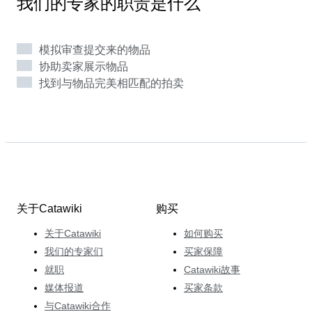
我们的专家的职责是什么
拉斯堡的Rocket商店的专业人士。 Mickael喜欢在他的拍
卖上展示的宝可梦的所有物品，重点是现代、复古的海岸
奇才、日本独有的卡牌和错误卡牌。 他的拍卖总是让买
模拟审查提交来的物品
家和卖家都感到高兴和为之振奋。
协助卖家展示物品
找到与物品完美相匹配的拍卖
关于Catawiki
购买
关于Catawiki
如何购买
我们的专家们
买家保障
就职
Catawiki故事
媒体报道
买家条款
与Catawiki合作