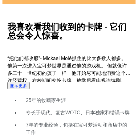
我喜欢看我们收到的卡牌 - 它们
总会令人惊喜。
“把他们都收服”- Mickael Molé抓住的比大多数人都多。
他第一次进入宝可梦世界是通过他的游戏机。 但就像许
多二十一世纪初的孩子一样，他开始尽可能地消费这个特
许经营权。在校期间交换卡牌，放学后看电视连续剧。
显示更多
一生的收藏热情就此诞生。 在他的大学期间，收集卡牌
退居二线 - 尽管电子游戏仍然存在。 但直到2017年，当
25年的收藏家生涯
他的妻子带着补充包下班回来时，他才重新燃起了对卡牌
的热爱。 打开包装后不久，他就成为宝可梦社区的重要
专长于现代、复古WOTC、日本独家和错误卡牌
组成部分 - 在活动中提供他的专业知识，并成为位于斯特
拉斯堡的Rocket商店的专业人士。 Mickael喜欢在他的拍
7年的专业经验，包括在宝可梦活动和商店中的
卖上展示的宝可梦的所有物品，重点是现代、复古的海岸
工作