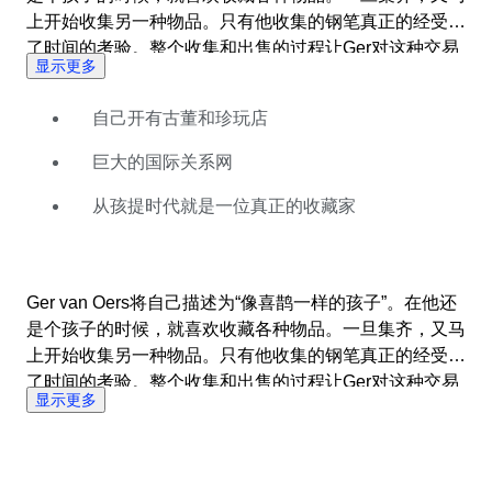
上开始收集另一种物品。只有他收集的钢笔真正的经受住
了时间的考验。整个收集和出售的过程让Ger对这种交易
显示更多
有了接近于本能的直觉。他在网上销售钢笔的生意非常成
功，稍后又开设了自己的古董和珍玩店。 钢笔是最能触
自己开有古董和珍玩店
及Ger内心的东西。所以他是钢笔&书写工具拍卖会最理
想的拍卖师，因为这里提供了很多有趣的拍卖品。万宝龙
巨大的国际关系网
的自来水钢笔就是收藏家们梦寐以求的物品之一。80至
90年代生产的限量版自来水笔吸引了大量狂热的竞标
从孩提时代就是一位真正的收藏家
者，当然德国百利金的钢笔也一样在拍卖会上受到追捧。
Ger与钢笔界的卖家们保持着亲密的关系，正是因为如
此，每个星期我们都会看到内容精彩的拍卖会。
Ger van Oers将自己描述为“像喜鹊一样的孩子”。在他还
是个孩子的时候，就喜欢收藏各种物品。一旦集齐，又马
上开始收集另一种物品。只有他收集的钢笔真正的经受住
了时间的考验。整个收集和出售的过程让Ger对这种交易
显示更多
有了接近于本能的直觉。他在网上销售钢笔的生意非常成
功，稍后又开设了自己的古董和珍玩店。 钢笔是最能触
及Ger内心的东西。所以他是钢笔&书写工具拍卖会最理
想的拍卖师，因为这里提供了很多有趣的拍卖品。万宝龙