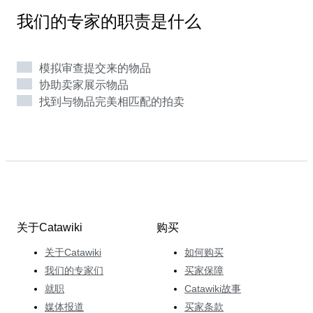
的自来水钢笔就是收藏家们梦寐以求的物品之一。80至
我们的专家的职责是什么
90年代生产的限量版自来水笔吸引了大量狂热的竞标
者，当然德国百利金的钢笔也一样在拍卖会上受到追捧。
Ger与钢笔界的卖家们保持着亲密的关系，正是因为如
模拟审查提交来的物品
此，每个星期我们都会看到内容精彩的拍卖会。
协助卖家展示物品
找到与物品完美相匹配的拍卖
关于Catawiki
购买
关于Catawiki
如何购买
我们的专家们
买家保障
就职
Catawiki故事
媒体报道
买家条款