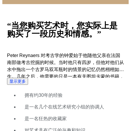
“当您购买艺术时，您实际上是
购买了一段历史和情感。”
Peter Reynaers 对考古学的钟爱始于他随他父亲在法国
南部做考古挖掘的时候。当时他只有四岁，但他对他们从
水中拖出一个古罗马双耳瓶时的情景的记忆仍然栩栩如
生。几年之后，他需要的只是一本有关图坦卡蒙的书籍，
显示更多
对其他同龄的孩子们喜欢的漫画册则不屑一顾。这是后来
伴随他终身的激情的起点。在他学习商业以及在接管父母
拥有约30年的经验
的汽车店的整个过程中，考古艺术始终是Peter Reynaers
最大的热情。 经过近30年的收藏，Peter Reynaers终于
是一名几个在线艺术研究小组的协调人
有机会开始了他的考古艺术的职业生涯。他坚信历史使一
件作品更为醒目。他总是努力寻找这样的有趣的故事，并
是一名狂热的收藏家
将其分享与世界。当Peter Reynaers给他的拍卖填满稀奇
对艺术具有广泛的兴趣和知识