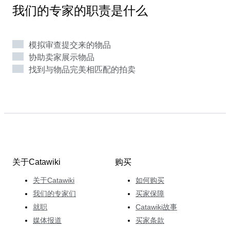
有机会开始了他的考古艺术的职业生涯。他坚信历史使一
我们的专家的职责是什么
件作品更为醒目。他总是努力寻找这样的有趣的故事，并
将其分享与世界。当Peter Reynaers给他的拍卖填满稀奇
特别的物品时，他确保他不会忘记那些刚刚起步的收藏家
模拟审查提交来的物品
们，并让他们也有机会接触一些负担得起的物品，与此同
协助卖家展示物品
时也鼓励和引导他们熟悉顶级专业的作品。
找到与物品完美相匹配的拍卖
关于Catawiki
购买
关于Catawiki
如何购买
我们的专家们
买家保障
就职
Catawiki故事
媒体报道
买家条款