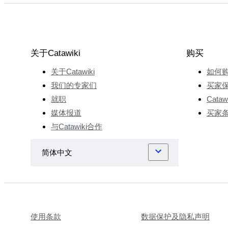
École
Boulle赢得
了一席之
地。 在学
关于Catawiki
购买
校，
关于Catawiki
如何
Constance
爱上了技
我们的专家们
买家
术艺术，
就职
Cata
尤其是对
媒体报道
买家
木材制
与Catawiki合作
品，她最
终以镶嵌
工匠的身
份毕业。
Constance
想要运用
她多年来
使用条款
数据保护及隐私声明
掌握的复