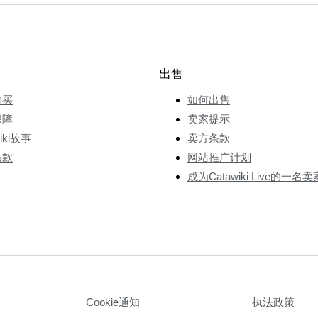
出售
购买
如何出售
保障
卖家提示
wiki故事
卖方条款
条款
网站推广计划
成为Catawiki Live的一名卖
Cookie通知
执法政策