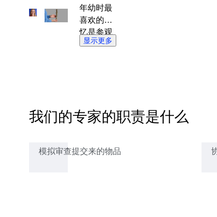
年幼时最
喜欢的回
忆是参观
显示更多
纪念碑和
博物馆。
在那里，
她可以一
边欣赏大
师们的作
我们的专家的职责是什么
品，一边
完善自己
初出茅庐
模拟审查提交来的物品
的绘画技
巧，这最
终为让她
在巴黎最
负盛名的
艺术学校