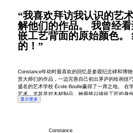
“我喜欢拜访我认识的艺
解他们的作品。 我曾经
嵌工艺背面的原始颜色。
的！”
Constance年幼时最喜欢的回忆是参观纪念碑和博
赏大师们的作品，一边完善自己初出茅庐的绘画技
盛名的艺术学校 École Boulle赢得了一席之地。 在学校，Constance爱上了技术
艺术，尤其是对木材制品，她最终以镶嵌工匠的身份毕业。
显示更多
她多年来掌握的复杂技能，决定成为一名艺术品修复
物品进行研究，并对每件家具背后的精彩故事着迷
想要做的事情。 Constance选择在2020年加入Catawiki的原因之一是因为她将能
够评估来自世界各地的惊人古董。 每周她都会发现
Constance
物品，并揭开它们背后隐藏着的故事，这就是她心