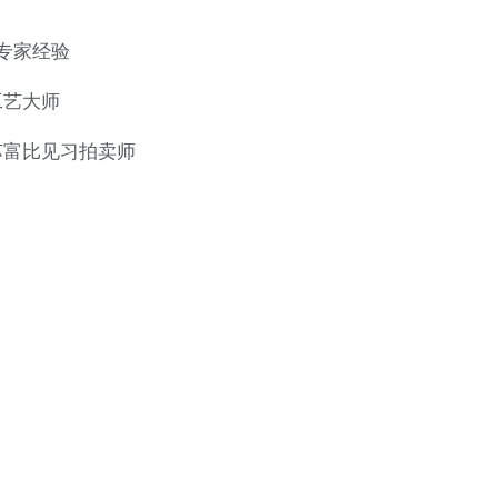
专家经验
工艺大师
苏富比见习拍卖师