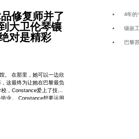
术品修复师并了
4年的
看到大卫伦琴镶
镶嵌
 绝对是精彩
巴黎
物馆。 在那里，她可以一边欣
巧，这最终为让她在巴黎最负
 Constance想要运用
师。 她开始将家具作为历史
，她知道成为专家才是她真正
具有不同寻常和特定用途的新
目中所想象的天堂。