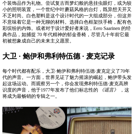
个装饰品作为礼物。尝试复古而梦幻般的悬挂虫眼灯，或为较
小的照明装置，一个世纪中叶蘑菇风格的台灯，既异想天开又
不乏时尚。白色塑料是这个设计时代的一大组成部分，但这并
不意味着它是一种无聊的材料。选择白色框架扶手椅，配有色
彩缤纷的内饰。或者对于设计爱好者来说，Eero Saarinen 的经
典作品，如捕捉 70 年代精神的郁金香椅，尽管几十年前它最
初被想象成自己的未来主义愿景。
大卫 · 鲍伊和弗利特伍德 · 麦克记录
每个时代都有配乐，大卫·鲍伊和弗利特伍德·麦克定义了70年
代的声音。一方面，世界见证了魅力摇滚的崛起，鲍伊带头发
起这场运动。而观察另一个，你会发现弗利特伍德·麦克高辨
识度的声音，他于1977年发布了他们标志性的
《谣言》
，这
将成为最畅销的专辑之一。