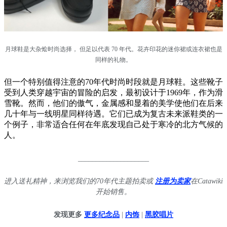
月球鞋是大杂烩时尚选择， 但足以代表 70 年代。花卉印花的迷你裙或连衣裙也是
同样的礼物。
但一个特别值得注意的70年代时尚时段就是月球鞋。这些靴子
受到人类穿越宇宙的冒险的启发，最初设计于1969年，作为滑
雪靴。然而，他们的傲气，金属感和显着的美学使他们在后来
几十年与一线明星同样待遇。它们已成为复古未来派鞋类的一
个例子，非常适合任何在年底发现自己处于寒冷的北方气候的
人。
____________________
进入送礼精神，来浏览我们的70年代主题拍卖或
注册为卖家
在Catawiki
开始销售。
发现更多
更多纪念品
|
内饰
|
黑胶唱片