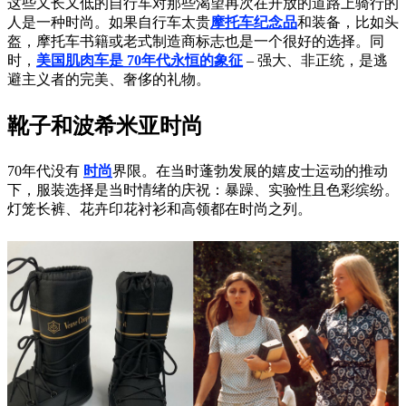
这些又长又低的自行车对那些渴望再次在开放的道路上骑行的
人是一种时尚。如果自行车太贵
摩托车纪念品
和装备，比如头
盔，摩托车书籍或老式制造商标志也是一个很好的选择。同
时，
美国肌肉车是 70年代永恒的象征
– 强大、非正统，是逃
避主义者的完美、奢侈的礼物。
靴子和波希米亚时尚
70年代没有
时尚
界限。在当时蓬勃发展的嬉皮士运动的推动
下，服装选择是当时情绪的庆祝：暴躁、实验性且色彩缤纷。
灯笼长裤、花卉印花衬衫和高领都在时尚之列。