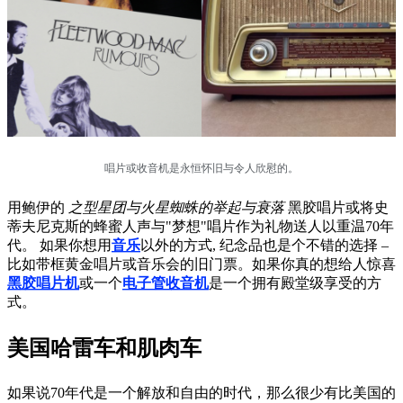
唱片或收音机是永恒怀旧与令人欣慰的。
用鲍伊的
之型星团与火星蜘蛛的举起与衰落
黑胶唱片或将史
蒂夫尼克斯的蜂蜜人声与"梦想"唱片作为礼物送人以重温70年
代。 如果你想用
音乐
以外的方式, 纪念品也是个不错的选择 –
比如带框黄金唱片或音乐会的旧门票。如果你真的想给人惊喜
黑胶唱片机
或一个
电子管收音机
是一个拥有殿堂级享受的方
式。
美国哈雷车和肌肉车
如果说70年代是一个解放和自由的时代，那么很少有比美国的