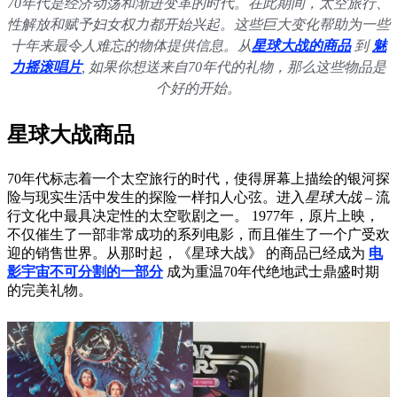
70年代是经济动荡和渐进变革的时代。在此期间，太空旅行、
性解放和赋予妇女权力都开始兴起。这些巨大变化帮助为一些
十年来最令人难忘的物体提供信息。从
星球大战的商品
到
魅
力摇滚唱片
, 如果你想送来自70年代的礼物，那么这些物品是
个好的开始。
星球大战商品
70年代标志着一个太空旅行的时代，使得屏幕上描绘的银河探
险与现实生活中发生的探险一样扣人心弦。进入
星球大战
– 流
行文化中最具决定性的太空歌剧之一。 1977年，原片上映，
不仅催生了一部非常成功的系列电影，而且催生了一个广受欢
迎的销售世界。从那时起，《星球大战》 的商品已经成为
电
影宇宙不可分割的一部分
成为重温70年代绝地武士鼎盛时期
的完美礼物。