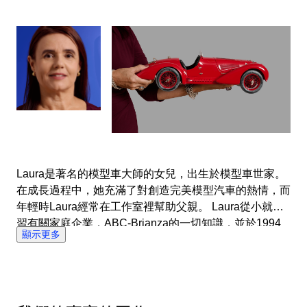
Laura是著名的模型車大師的女兒，出生於模型車世家。
在成長過程中，她充滿了對創造完美模型汽車的熱情，而
年輕時Laura經常在工作室裡幫助父親。 Laura從小就學
習有關家庭企業，ABC-Brianza的一切知識，並於1994
顯示更多
年成為商業總監。今天，該公司繼續生產新型汽車，並以
其高質量和對細節的關注而享譽全球。 Laura擁有豐富的
知識和全球聯繫，於2020年加入Catawiki。她很高興能
夠與來自世界各地的收藏家分享她對模型汽車生產的獨特
見解和經驗。