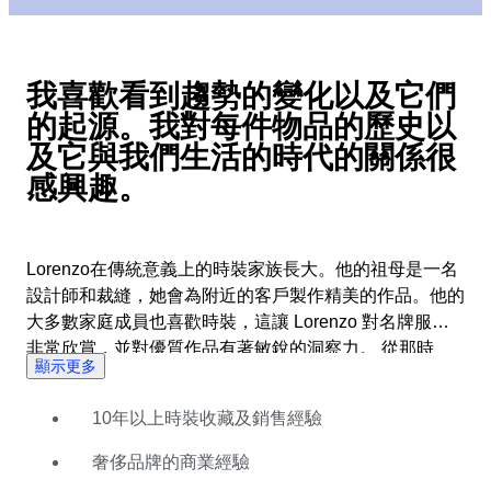
我喜歡看到趨勢的變化以及它們
的起源。我對每件物品的歷史以
及它與我們生活的時代的關係很
感興趣。
Lorenzo在傳統意義上的時裝家族長大。他的祖母是一名
設計師和裁縫，她會為附近的客戶製作精美的作品。他的
大多數家庭成員也喜歡時裝，這讓 Lorenzo 對名牌服裝
非常欣賞，並對優質作品有著敏銳的洞察力。 從那時
顯示更多
起，他從研究祖母的布料已經演變成收集和銷售奢侈時尚
物品。他在全球範圍內為 Armani、Harrods 和 Tod's 等
10年以上時裝收藏及銷售經驗
公司提供銷售、採購和營銷工作的額外經驗幫助塑造了對
商業時尚市場和趨勢的廣泛了解。 受到每件服裝的獨特
奢侈品牌的商業經驗
故事以及時裝顯示穿著者身份的能力的啟發，Lorenzo 熱