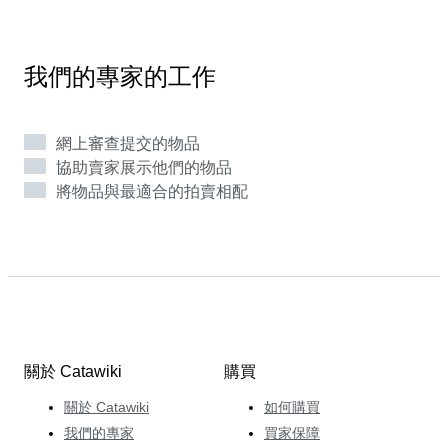
公司提供銷售、採購和營銷工作的額外經驗幫助塑造了對
商業時尚市場和趨勢的廣泛了解。 受到每件服裝的獨特
故事以及時裝顯示穿著者身份的能力的啟發，Lorenzo 熱
我們的專家的工作
情地指導我們時尚類別的買賣雙方。識別趨勢、特殊物品
和真實性是他的第二天性。至於他的個人特長，Louis
Vuitton的手袋和卡地亞眼鏡讓他心跳加速。
網上審查提交的物品
協助賣家展示他們的物品
將物品與最適合的拍賣相配
關於 Catawiki
購買
關於 Catawiki
如何購買
我們的專家
買家保障