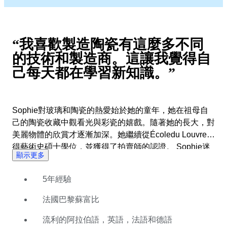
“我喜歡製造陶瓷有這麼多不同
的技術和製造商。這讓我覺得自
己每天都在學習新知識。”
Sophie對玻璃和陶瓷的熱愛始於她的童年，她在祖母自
己的陶瓷收藏中觀看光與彩瓷的嬉戲。隨著她的長大，對
美麗物體的欣賞才逐漸加深。她繼續從Écoledu Louvre獲
得藝術史碩士學位，並獲得了拍賣師的認證。 Sophie迷
顯示更多
上了她可以利用自己的藝術史和技術知識來追尋某個物體
的起源的想法，因此她希望成為一位專家。她很快就被巴
5年經驗
黎著名的拍賣行蘇富比（Sotheby's）僱用，並在其後專
門研究斯堪的納維亞玻璃，並持續對法國玻璃和陶瓷產生
法國巴黎蘇富比
了濃厚的興趣。 Sophie精通阿拉伯語，英語，法語和德
語，並於2021年加入Catawiki。她很高興在法國市場上
流利的阿拉伯語，英語，法語和德語