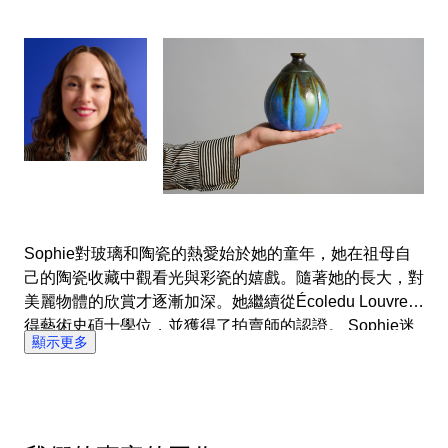
取得新發現，向大家分享她對藝術歷史的廣泛了解，並確
保買賣雙方在Catawiki上享受自己的經驗。
Sophie對玻璃和陶瓷的熱愛始於她的童年，她在祖母自
己的陶瓷收藏中觀看光與彩瓷的嬉戲。隨著她的長大，對
美麗物體的欣賞才逐漸加深。她繼續從Écoledu Louvre獲
得藝術史碩士學位，並獲得了拍賣師的認證。 Sophie迷
顯示更多
上了她可以利用自己的藝術史和技術知識來追尋某個物體
的起源的想法，因此她希望成為一位專家。她很快就被巴
黎著名的拍賣行蘇富比（Sotheby's）僱用，並在其後專
門研究斯堪的納維亞玻璃，並持續對法國玻璃和陶瓷產生
了濃厚的興趣。 Sophie精通阿拉伯語，英語，法語和德