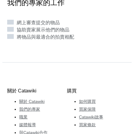
我們的專家的工作
語，並於2021年加入Catawiki。她很高興在法國市場上
取得新發現，向大家分享她對藝術歷史的廣泛了解，並確
保買賣雙方在Catawiki上享受自己的經驗。
網上審查提交的物品
協助賣家展示他們的物品
將物品與最適合的拍賣相配
關於 Catawiki
購買
關於 Catawiki
如何購買
我們的專家
買家保障
職業
Catawiki故事
媒體報導
買家條款
與Catawiki合作