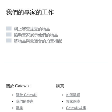
人，并在該國監督了兩個天文館和一個天文臺的建立。
在 Catawiki，Francesco 專注於策劃動人心目的拍賣，
我們的專家的工作
指引買家和賣家完成整個拍賣過程，以使隕石拍賣蓬勃發
展起來。拍賣中有一件事最令其爲難：實在難以抗拒那些
拍品的魅力，每次總想出價拍下，爲其個人收藏增光添
網上審查提交的物品
彩。
協助賣家展示他們的物品
將物品與最適合的拍賣相配
關於 Catawiki
購買
關於 Catawiki
如何購買
我們的專家
買家保障
職業
Catawiki故事