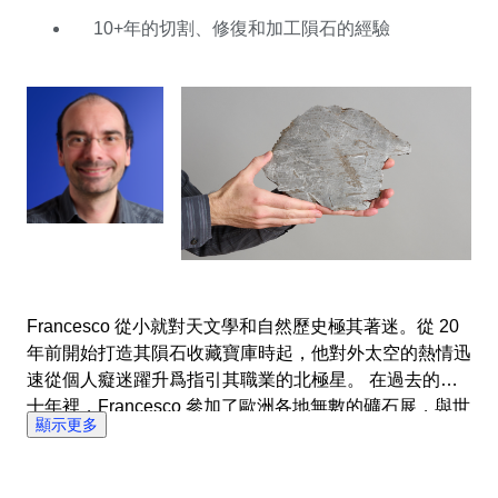
展起來。拍賣中有一件事最令其爲難：實在難以抗拒那些
10+年的切割、修復和加工隕石的經驗
拍品的魅力，每次總想出價拍下，爲其個人收藏增光添
彩。
Francesco 從小就對天文學和自然歷史極其著迷。從 20
年前開始打造其隕石收藏寶庫時起，他對外太空的熱情迅
速從個人癡迷躍升爲指引其職業的北極星。 在過去的二
十年裡，Francesco 參加了歐洲各地無數的礦石展，與世
顯示更多
界頂級隕石交易商建立了牢固的關係。在家時他會沉浸於
切割、修復和製作隕石樣本中。他還曾在祖國義大利一家
自然歷史博物館擔任教育工作者，隨後成爲工藝科學策展