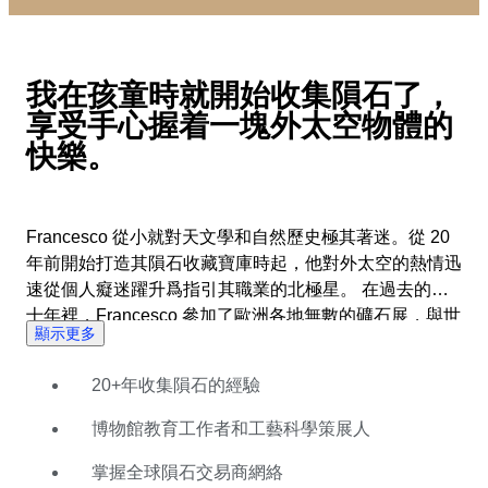
我在孩童時就開始收集隕石了，
享受手心握着一塊外太空物體的
快樂。
Francesco 從小就對天文學和自然歷史極其著迷。從 20
年前開始打造其隕石收藏寶庫時起，他對外太空的熱情迅
速從個人癡迷躍升爲指引其職業的北極星。 在過去的二
十年裡，Francesco 參加了歐洲各地無數的礦石展，與世
顯示更多
界頂級隕石交易商建立了牢固的關係。在家時他會沉浸於
切割、修復和製作隕石樣本中。他還曾在祖國義大利一家
20+年收集隕石的經驗
自然歷史博物館擔任教育工作者，隨後成爲工藝科學策展
人，并在該國監督了兩個天文館和一個天文臺的建立。
博物館教育工作者和工藝科學策展人
在 Catawiki，Francesco 專注於策劃動人心目的拍賣，
指引買家和賣家完成整個拍賣過程，以使隕石拍賣蓬勃發
掌握全球隕石交易商網絡