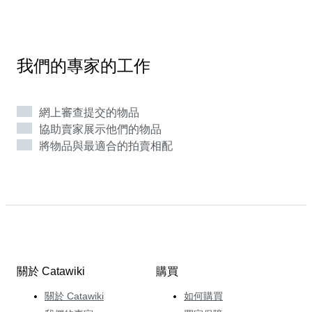
Florentin 移居倫敦，在佳士得拍賣行實習。之後他到阿
姆斯特丹定居，在那裡他漸漸對荷蘭黃金時代的裝飾品有
了深入瞭解。從事此行業的幸福感和激情引領他來到了
Catawiki，加入了餐具和陶瓷部。 最近，他評估了一套
我們的專家的工作
瓷制甜點餐具套裝，與他祖母喜歡用來盛放新鮮出爐的蛋
糕的套裝一模一樣，勾起了他兒時去祖母家做客的美好回
憶。正是這種人生經驗，令他對自己從事的工作充滿熱
網上審查提交的物品
情，致力於如何在收藏具有藝術價值的物品的同時，又能
協助賣家展示他們的物品
與親朋好友一起創造美好時光。如果您也想擁有這樣的收
將物品與最適合的拍賣相配
藏，就來探索他的精彩拍賣吧，從中可見他對品質和流行
趨勢所具有的敏銳眼光。
關於 Catawiki
購買
關於 Catawiki
如何購買