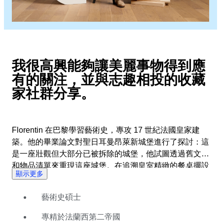
我很高興能夠讓美麗事物得到應
有的關注，並與志趣相投的收藏
家社群分享。
Florentin 在巴黎學習藝術史，專攻 17 世紀法國皇家建
築。他的畢業論文對聖日耳曼昂萊新城堡進行了探討：這
是一座壯觀但大部分已被拆除的城堡，他試圖透過舊文件
和物品清單來重現這座城堡。在追溯皇室精緻的餐桌擺設
顯示更多
的過程中，他激發出了對裝飾物品的熱烈興趣。 隨後
Florentin 移居倫敦，在佳士得拍賣行實習。之後他到阿
藝術史碩士
姆斯特丹定居，在那裡他漸漸對荷蘭黃金時代的裝飾品有
了深入瞭解。從事此行業的幸福感和激情引領他來到了
專精於法蘭西第二帝國