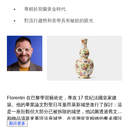
Catawiki，加入了餐具和陶瓷部。 最近，他評估了一套
瓷制甜點餐具套裝，與他祖母喜歡用來盛放新鮮出爐的蛋
專精於荷蘭黃金時代
糕的套裝一模一樣，勾起了他兒時去祖母家做客的美好回
對流行趨勢和美學具有敏銳的眼光
憶。正是這種人生經驗，令他對自己從事的工作充滿熱
情，致力於如何在收藏具有藝術價值的物品的同時，又能
與親朋好友一起創造美好時光。如果您也想擁有這樣的收
藏，就來探索他的精彩拍賣吧，從中可見他對品質和流行
趨勢所具有的敏銳眼光。
Florentin 在巴黎學習藝術史，專攻 17 世紀法國皇家建
築。他的畢業論文對聖日耳曼昂萊新城堡進行了探討：這
是一座壯觀但大部分已被拆除的城堡，他試圖透過舊文件
和物品清單來重現這座城堡。在追溯皇室精緻的餐桌擺設
顯示更多
的過程中，他激發出了對裝飾物品的熱烈興趣。 隨後