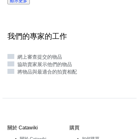
顯示更多
著她的藝術之路。 Catherine擅長發掘未來之星，2015
年，她在自己的首次巴黎藝術展上推出了一位年輕的新銳
藝術家，展示了自己出色的專業能力。這次活動吸引來自
法國各地1000多名藝術愛好者和收藏家，畫廊外排起了
長隊。 毋庸置疑，豐富的經驗使Catherine成為我們戰後
我們的專家的工作
藝術類別中不可多得的專家。在Catawiki，她樂於接觸五
花八門的物品，並以其獨到的評估引領潮流。
網上審查提交的物品
協助賣家展示他們的物品
將物品與最適合的拍賣相配
關於 Catawiki
購買
關於 Catawiki
如何購買