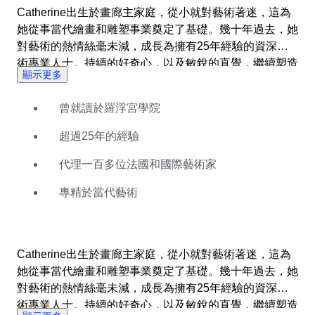
Catherine出生於畫廊主家庭，從小就對藝術著迷，這為
她從事當代繪畫和雕塑事業奠定了基礎。幾十年過去，她
對藝術的熱情絲毫未減，成長為擁有25年經驗的資深藝
術專業人士。持續的好奇心，以及敏銳的直覺，繼續塑造
顯示更多
著她的藝術之路。 Catherine擅長發掘未來之星，2015
年，她在自己的首次巴黎藝術展上推出了一位年輕的新銳
曾就讀於羅浮宮學院
藝術家，展示了自己出色的專業能力。這次活動吸引來自
法國各地1000多名藝術愛好者和收藏家，畫廊外排起了
超過25年的經驗
長隊。 毋庸置疑，豐富的經驗使Catherine成為我們戰後
藝術類別中不可多得的專家。在Catawiki，她樂於接觸五
代理一百多位法國和國際藝術家
花八門的物品，並以其獨到的評估引領潮流。
專精於當代藝術
Catherine出生於畫廊主家庭，從小就對藝術著迷，這為
她從事當代繪畫和雕塑事業奠定了基礎。幾十年過去，她
對藝術的熱情絲毫未減，成長為擁有25年經驗的資深藝
術專業人士。持續的好奇心，以及敏銳的直覺，繼續塑造