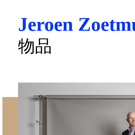
Jeroen Zoetm
物品