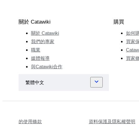
考古學家
和收藏
家，而這
關於 Catawiki
購買
些人很願
關於 Catawiki
如何
意與也榮
分享他們
我們的專家
買家
的知識。
職業
Cata
作為考古
媒體報導
買家
從業人
與Catawiki合作
員，也榮
表現出很
強的商業
頭腦，因
此他能夠
成為專業
認證評估
的使用條款
資料保護及隱私權聲明
師。他通
過在各種