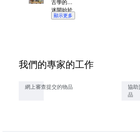
古學的痴
迷開始於
顯示更多
11歲。當
時他常手
持金屬探
測器，連
續數小時
蒐集舊硬
我們的專家的工作
幣和古代
餐具等古
物，這些
網上審查提交的物品
協助
物品會激
品
發他了解
物品背後
的歷史知
識。強烈
的興趣促
使他結交