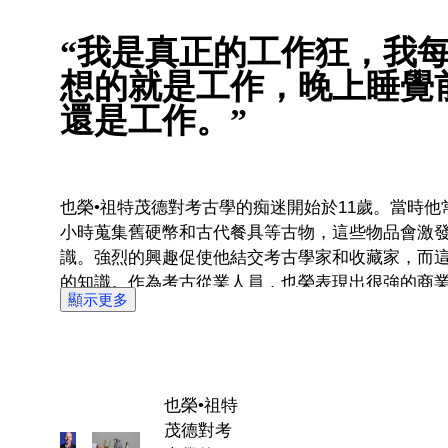
“我是真正的工作狂，我
想的就是工作，晚上睡覺
還是工作。”
也榮•祖特茂德對考古學的痴迷開始於11歲。當時
小時蒐集舊硬幣和古代餐具等古物，這些物品會激
識。強烈的興趣促使他結交考古學家和收藏家，而
的知識。作為考古從業人員，也榮表現出很強的商
顯示更多
認證評估師。他通過在各種展覽會，古董店，拍賣
見識。 也榮把他的全部經驗，投入到拍賣鑑定工作中，保證了拍賣的質量和花
樣。他希望利用拍賣的機會和不同的拍品實物，為
知識。也榮對Catawiki順應潮流，面向國際提供
也榮•祖特
正是Catawiki的實力所在。也榮對越來越多獨特物品來
茂德對考
自豪。當一件拍品被售出，也榮能體會到買家的欣