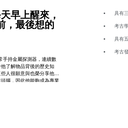
每天早上醒來，
具有
前，最後想的
考古
具有
考古
他常手持金屬探測器，連續數
發他了解物品背後的歷史知
這些人很願意與也榮分享他們
業頭腦，因此他能夠成為專業
行任職，不斷增長自己的收藏
買賣雙方和愛好者普及相關的
藏品買賣平台讚賞有加，認為這
Catawiki參拍一事，深感
喜，自己也會感到十分興奮。