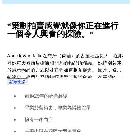
“策劃拍賣感覺就像你正在進行
一個令人興奮的探險。”
Annick van Itallie在海牙（荷蘭）的古董社區長大，在那
裡她每天被商店櫥窗和非凡的物品所環繞。 她特別著迷
於展示物品的方式以及它們如何相互促進。 因此，修讀
藝術史，專門研究博物館學都非常適合她。 在美國的一
顯示更多
家博物館工作後，她曾在荷蘭擔任電影道具大師。 12年
來，她一直擔任著名傳統拍賣行（Glerum Auctioneers）
超過25年的專業經驗
的評估師/專家和應用藝術部門負責人。 但之後，Annick
在阿姆斯特丹的Spiegelgracht開設了自己的店鋪。 她把
畢業於藝術史，專業為博物館學
它命名為'好奇心內閣'。 這家店現在已經關門了，但她仍
然會帶著她的好奇心前往國際藝術博覽會。 並取得巨大
擁有一家商店
成功。 Annick可以在Catawiki上完美地結合她的知識和
主要出現在國際大型展覽會