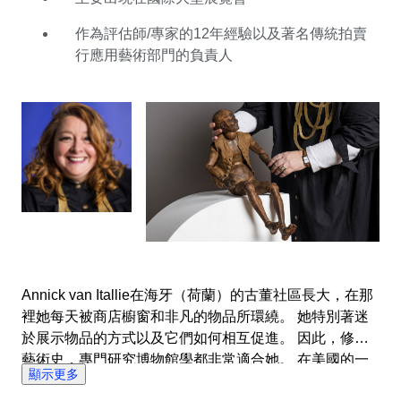
創造力。 憑藉她作為評估師和賣家的經驗，她可以估計
拍賣品的價值，並且知道收藏者喜歡什麼樣的物品。 因
作為評估師/專家的12年經驗以及著名傳統拍賣
此，她確保她的拍賣包括各種各樣的物品，只要它們的質
行應用藝術部門的負責人
素，真實性和原創性都很高。 富有創意的她設法將有趣
的拍賣放在一起，用不同的物品互相促進。 Annick覺得
自己像一位探險家，讓她的競投者經歷一次令人興奮的探
索之旅。
Annick van Itallie在海牙（荷蘭）的古董社區長大，在那
裡她每天被商店櫥窗和非凡的物品所環繞。 她特別著迷
於展示物品的方式以及它們如何相互促進。 因此，修讀
藝術史，專門研究博物館學都非常適合她。 在美國的一
顯示更多
家博物館工作後，她曾在荷蘭擔任電影道具大師。 12年