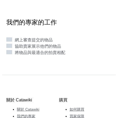
來，她一直擔任著名傳統拍賣行（Glerum Auctioneers）
的評估師/專家和應用藝術部門負責人。 但之後，Annick
在阿姆斯特丹的Spiegelgracht開設了自己的店鋪。 她把
它命名為'好奇心內閣'。 這家店現在已經關門了，但她仍
我們的專家的工作
然會帶著她的好奇心前往國際藝術博覽會。 並取得巨大
成功。 Annick可以在Catawiki上完美地結合她的知識和
創造力。 憑藉她作為評估師和賣家的經驗，她可以估計
網上審查提交的物品
拍賣品的價值，並且知道收藏者喜歡什麼樣的物品。 因
協助賣家展示他們的物品
此，她確保她的拍賣包括各種各樣的物品，只要它們的質
將物品與最適合的拍賣相配
素，真實性和原創性都很高。 富有創意的她設法將有趣
的拍賣放在一起，用不同的物品互相促進。 Annick覺得
自己像一位探險家，讓她的競投者經歷一次令人興奮的探
索之旅。
關於 Catawiki
購買
關於 Catawiki
如何購買
我們的專家
買家保障