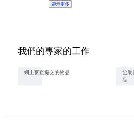
顯示更多
的方式收
藏所有美
麗事物的
熱情來自
他的父
母。他在
我們的專家的工作
一個古董
家具和堆
滿書籍和
網上審查提交的物品
協助
物品的，
品
滿是塵埃
的書架的
世界里長
大成人。
擁有20年
的經驗，
而其中的
15年則是