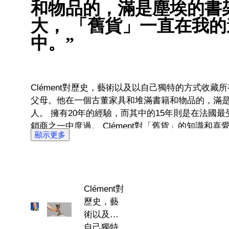
和物品的，滿是塵埃的書
大， 「舊貨」一直在我
中。”
Clément對歷史，藝術以及以自己獨特的方式收藏
父母。他在一個古董家具和堆滿書籍和物品的，滿
人。 擁有20年的經驗，而其中的15年則是在法國最受認可的二手古董和古玩經
銷商之一中度過。 Clément對「舊貨」的知識和
顯示更多
件他看到的特殊物品，並迫不及待地想要探索它們背後的
領域是具有深厚歷史和深情神秘的虔誠物品。 Clement於2020年加入Catawiki，
終於找到了一個他可以與世界分享對古玩的熱情的
什麼使一件稀奇獨特的物品對於其主人來說是特殊
Clément對
些物品的新主人。
歷史，藝
術以及以
自己獨特