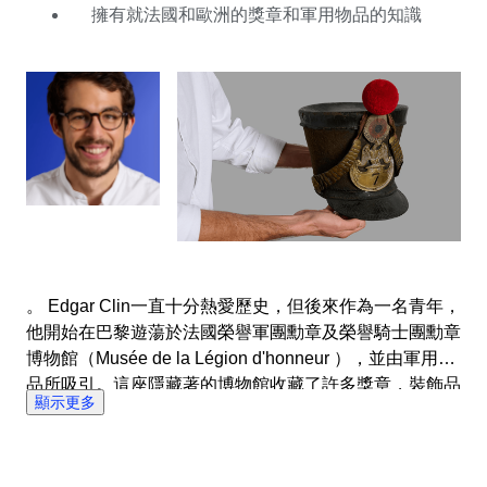
品市場的五年經驗使他能夠了解和評估所看到的物品的真
擁有就法國和歐洲的獎章和軍用物品的知識
實價值。 他最喜歡的是1920年前的俄羅斯帝國獎章和軍
用物品，以及拿破崙時代的紀念品。 Edgar喜歡公司的現
代數字化的一面，以及這裡強大的團隊合作精神。這裡是
專家及收藏家的大融合，他們與潛在的競買人有著相同的
興趣和熱情。 他的工作重點是確保能夠給所有物品正確
而迅速地估價，並通過有吸引力的拍賣讓物品更好的得到
展示。為了給所有用戶帶來正面的體驗，Edgar盡可能禮​​
貌地對待他們，並積極主動地應答任何需求或詢問。
。 Edgar Clin一直十分熱愛歷史，但後來作為一名青年，
他開始在巴黎遊蕩於法國榮譽軍團勳章及榮譽騎士團勳章
博物館（Musée de la Légion d'honneur ），並由軍用物
品所吸引。這座隱藏著的博物館收藏了許多獎章，裝飾品
顯示更多
和騎士君主的珠寶首飾，軍用命令及民用命令等等，這些
發現則是他熱情的真正起點。 Edgar定期訪問奧德魯拍賣
行（Hôtel Drouot）和榮譽軍團勳章及榮譽騎士團勳章博