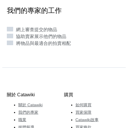
物館（Musee de la Legion d'Honneur），這練就了他能
夠區分真假物品，舊作品和現代複製品的眼力。他在藝術
我們的專家的工作
品市場的五年經驗使他能夠了解和評估所看到的物品的真
實價值。 他最喜歡的是1920年前的俄羅斯帝國獎章和軍
用物品，以及拿破崙時代的紀念品。 Edgar喜歡公司的現
網上審查提交的物品
代數字化的一面，以及這裡強大的團隊合作精神。這裡是
協助賣家展示他們的物品
專家及收藏家的大融合，他們與潛在的競買人有著相同的
將物品與最適合的拍賣相配
興趣和熱情。 他的工作重點是確保能夠給所有物品正確
而迅速地估價，並通過有吸引力的拍賣讓物品更好的得到
展示。為了給所有用戶帶來正面的體驗，Edgar盡可能禮​​
貌地對待他們，並積極主動地應答任何需求或詢問。
關於 Catawiki
購買
關於 Catawiki
如何購買
我們的專家
買家保障
職業
Catawiki故事
媒體報導
買家條款