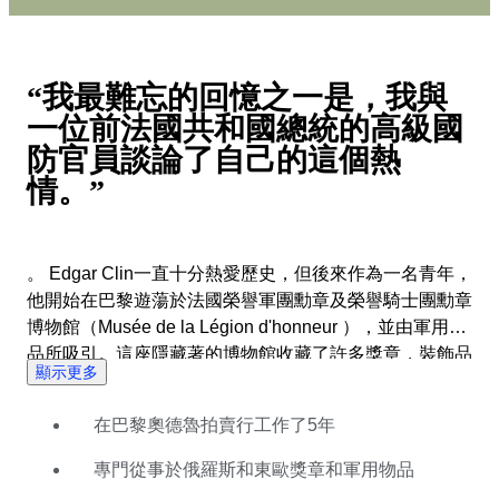
“我最難忘的回憶之一是，我與
一位前法國共和國總統的高級國
防官員談論了自己的這個熱
情。”
。 Edgar Clin一直十分熱愛歷史，但後來作為一名青年，
他開始在巴黎遊蕩於法國榮譽軍團勳章及榮譽騎士團勳章
博物館（Musée de la Légion d'honneur ），並由軍用物
品所吸引。這座隱藏著的博物館收藏了許多獎章，裝飾品
顯示更多
和騎士君主的珠寶首飾，軍用命令及民用命令等等，這些
發現則是他熱情的真正起點。 Edgar定期訪問奧德魯拍賣
在巴黎奧德魯拍賣行工作了5年
行（Hôtel Drouot）和榮譽軍團勳章及榮譽騎士團勳章博
物館（Musee de la Legion d'Honneur），這練就了他能
專門從事於俄羅斯和東歐獎章和軍用物品
夠區分真假物品，舊作品和現代複製品的眼力。他在藝術