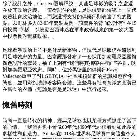
除了設計之外，Gustavo還解釋說，某些足球衫的吸引之處還
在於其政治含義。「值得記住的是，足球俱樂部傳統上一直代
表著社會政治地位，而您選擇支持的俱樂部則表達了您的觀
點。以哥林多人82-83年套裝為例，該套件的背面設計有“ 在15
日投票”字樣，以鼓勵巴西球迷在軍事政變以來的第一次大選
中投票反對獨裁政權。」
足球牽涉政治上並不是什麼新事物，但現代足球服仍在繼續利
用足球效忠的力量。巴塞羅那發布了一套採用加泰羅尼亞國旗
顏色設計的套裝，袖子上刻有“我們將其攜帶在裡面”字樣，以
對加泰羅尼亞效忠。同時，位於馬德里的俱樂部Rayo
Vallecano重申了對LGBTQIA +社區和粉絲群的意識和包容性
態度，並用彩旗裝飾著客隊套裝。這些具有社會意識的套裝已
在當今的衣櫃（無論是否是足球迷）中流行起來。
懷舊時刻
時尚一直是時代的精神，經典足球衫也以某種方式抓住了當下
的心情。「我們再也不會像80年代和90年代那樣看到如此多的
多樣性和創造力。Adidas在2018年世界杯足球賽中向這些令人