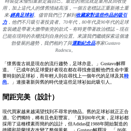
時裝從未懼怕重新定義自己。最近的潮流就是重用及回收使
用，加上這代人的懷舊情緒高漲，一個古老標誌正重新捲土重
來-
經典足球衫
。儘管我們已了解到
收藏家對這些作品的吸引
力
，他們不只吸引著投資者。70年代，80年代及90年代的足球
套裝總是帶著大膽帶衝突的款式－有時更帶著政治標誌－現在
已能在現時的衣櫃找到自身的位置。來讓我們繼續探索這個逢
勃發展的趨勢，我們相約了與
運動紀念品
專家Gustavo
Radescu。
「懷舊復古就是現在的流行趨勢，足球亦是。」Gustavo解釋
道。「已成年的足球愛好者現在都在尋找會提醒他們生命中重
要時刻的足球衫，而年輕人則在尋找上一個年代的足球及其
時
尚
。」連接著新與舊的時代使這些足球衫如此吸引人。
間距完美（設計）
現代買家越來越渴望找到不尋常的物品。舊的足球衫就正正合
適。它們獨特，稀有且色彩豐富。「直到80年代末，足球衫都
採用了這種樸素而簡約的設計，但Adidas從1988年開始製造的
德國和荷蘭球衣改變了整個風氣。」Gustavo解釋說。「 86年