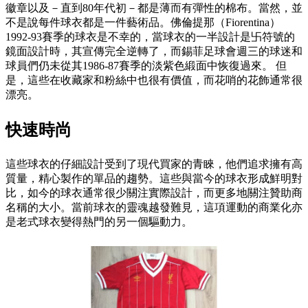
徽章以及－直到80年代初－都是薄而有彈性的棉布。當然，並
不是說每件球衣都是一件藝術品。佛倫提那（Fiorentina）
1992-93賽季的球衣是不幸的，當球衣的一半設計是卐符號的
鏡面設計時，其宣傳完全逆轉了，而錫菲足球會週三的球迷和
球員們仍未從其1986-87賽季的淡紫色緞面中恢復過來。 但
是，這些在收藏家和粉絲中也很有價值，而花哨的花飾通常很
漂亮。
快速時尚
這些球衣的仔細設計受到了現代買家的青睞，他們追求擁有高
質量，精心製作的單品的趨勢。這些與當今的球衣形成鮮明對
比，如今的球衣通常很少關注實際設計，而更多地關注贊助商
名稱的大小。當前球衣的靈魂越發難見，這項運動的商業化亦
是老式球衣變得熱門的另一個驅動力。