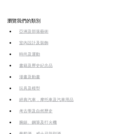
瀏覽我們的類別
亞洲及部落藝術
室內設計及裝飾
時尚及運動
書籍及歷史紀念品
漫畫及動畫
玩具及模型
經典汽車，摩托車及汽車用品
考古學及自然歷史
腕錶、鋼筆及打火機
葡萄酒、威士忌與烈酒