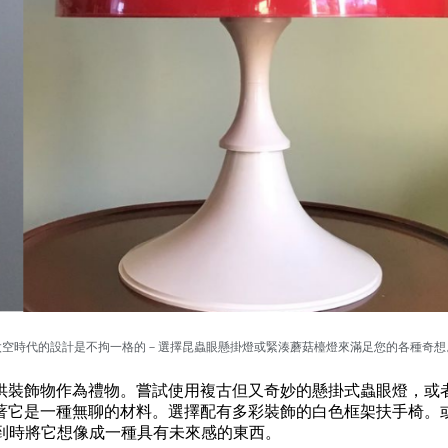
太空時代的設計是不拘一格的－選擇昆蟲眼懸掛燈或緊湊蘑菇檯燈來滿足您的各種奇想
供裝飾物作為禮物。嘗試使用複古但又奇妙的懸掛式蟲眼燈，或
是一種無聊的材料。選擇配有多彩裝飾的白色框架扶手椅。或者對於設
次看到時將它想像成一種具有未來感的東西。