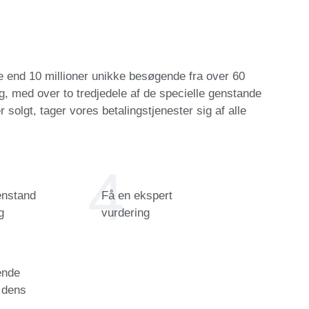
re end 10 millioner unikke besøgende fra over 60
lg, med over to tredjedele af de specielle genstande
solgt, tager vores betalingstjenester sig af alle
enstand
Få en ekspert
g
vurdering
ende
l dens