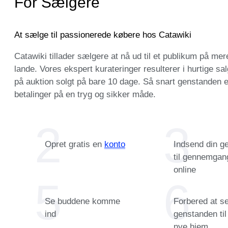
For Sælgere
At sælge til passionerede købere hos Catawiki
Catawiki tillader sælgere at nå ud til et publikum på me
lande. Vores ekspert kurateringer resulterer i hurtige sa
på auktion solgt på bare 10 dage. Så snart genstanden er 
betalinger på en tryg og sikker måde.
Opret gratis en
konto
Indsend din g
til gennemgan
online
Se buddene komme
Forbered at s
ind
genstanden ti
nye hjem