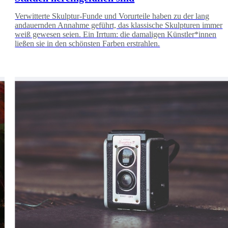
Verwitterte Skulptur-Funde und Vorurteile haben zu der lang
andauernden Annahme geführt, das klassische Skulpturen immer
weiß gewesen seien. Ein Irrtum: die damaligen Künstler*innen
ließen sie in den schönsten Farben erstrahlen.