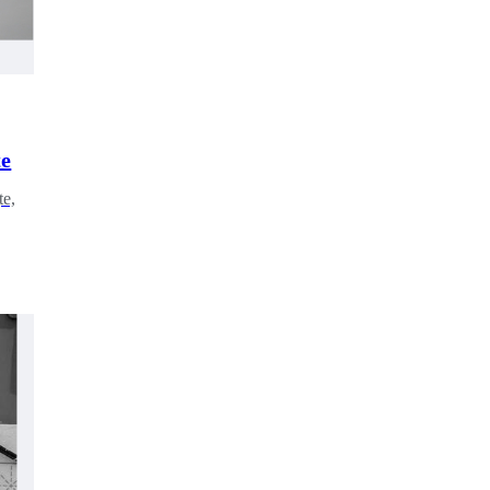
te
te,