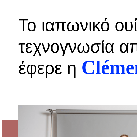
Το ιαπωνικό ου
τεχνογνωσία α
Clémen
έφερε η