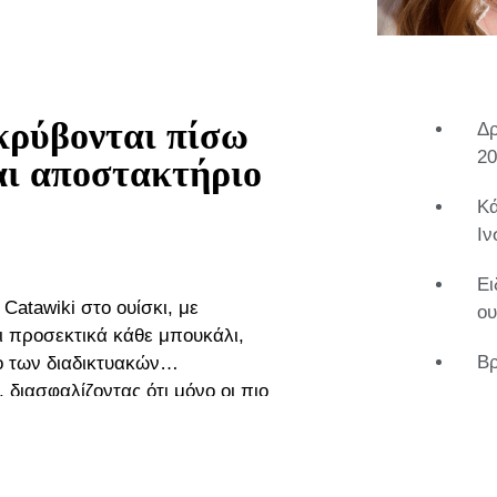
 κρύβονται πίσω
Δρ
20
αι αποστακτήριο
Κά
Ιν
Ει
 Catawiki στο ουίσκι, με
ου
γει προσεκτικά κάθε μπουκάλι,
Βρ
 των διαδικτυακών
 διασφαλίζοντας ότι μόνο οι πιο
οπρασία. Μεγαλωμένη
ίας, η Clémence δεν περίμενε
 τη διάρκεια των σπουδών της