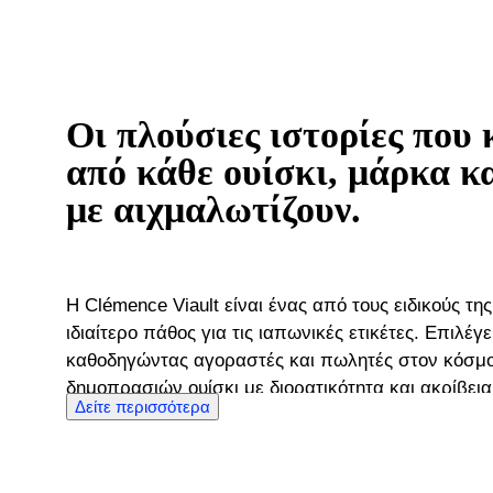
Οι πλούσιες ιστορίες που
από κάθε ουίσκι, μάρκα κ
με αιχμαλωτίζουν.
Η Clémence Viault είναι ένας από τους ειδικούς της
ιδιαίτερο πάθος για τις ιαπωνικές ετικέτες. Επιλέ
καθοδηγώντας αγοραστές και πωλητές στον κόσμο
δημοπρασιών ουίσκι με διορατικότητα και ακρίβεια,
Δείτε περισσότερα
ξεχωριστές και καλοφτιαγμένες επιλογές φτάνουν στη δημ
στην καρδιά της χώρας του κρασιού της Βουργουνδ
ότι το ουίσκι θα της έκλεβε την καρδιά. Αλλά κατά