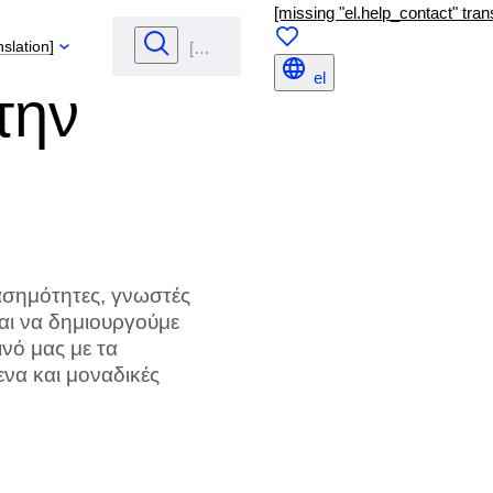
[missing "el.help_contact" trans
nslation]
el
την
ιασημότητες, γνωστές
ναι να δημιουργούμε
νό μας με τα
ενα και μοναδικές