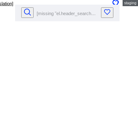
lation]
staging