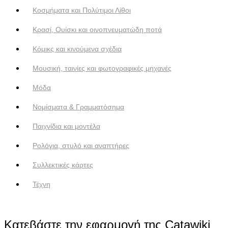
Κοσμήματα και Πολύτιμοι Λίθοι
Κρασί, Ουίσκι και οινοπνευματώδη ποτά
Κόμικς και κινούμενα σχέδια
Μουσική, ταινίες και φωτογραφικές μηχανές
Μόδα
Νομίσματα & Γραμματόσημα
Παιχνίδια και μοντέλα
Ρολόγια, στυλό και αναπτήρες
Συλλεκτικές κάρτες
Τέχνη
Κατεβάστε την εφαρμογή της Catawiki