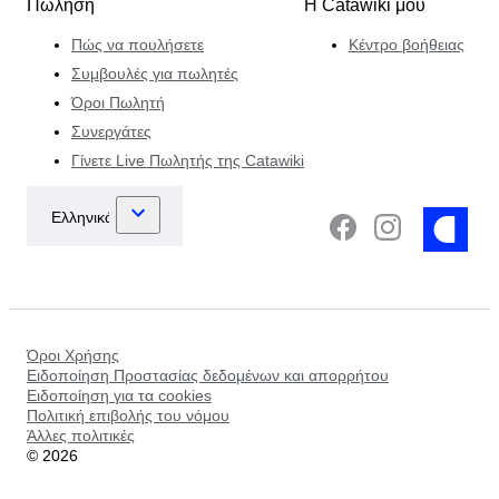
Πώληση
Η Catawiki μου
Πώς να πουλήσετε
Κέντρο βοήθειας
Συμβουλές για πωλητές
Όροι Πωλητή
Συνεργάτες
Γίνετε Live Πωλητής της Catawiki
Όροι Χρήσης
Ειδοποίηση Προστασίας δεδομένων και απορρήτου
Ειδοποίηση για τα cookies
Πολιτική επιβολής του νόμου
Άλλες πολιτικές
©
2026