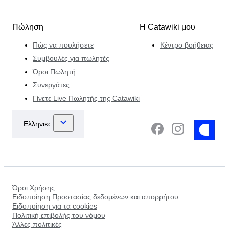
Πώληση
Η Catawiki μου
Πώς να πουλήσετε
Κέντρο βοήθειας
Συμβουλές για πωλητές
Όροι Πωλητή
Συνεργάτες
Γίνετε Live Πωλητής της Catawiki
Όροι Χρήσης
Ειδοποίηση Προστασίας δεδομένων και απορρήτου
Ειδοποίηση για τα cookies
Πολιτική επιβολής του νόμου
Άλλες πολιτικές