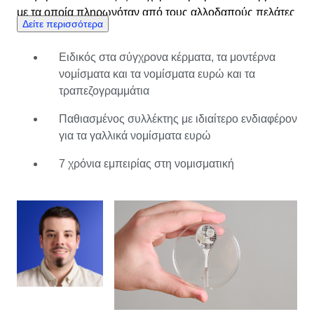
με τα οποία πληρωνόταν από τους αλλοδαπούς πελάτες
Δείτε περισσότερα
του, όντας οδηγός ταξί. Γοητευμένος από τις ιστορίες
τους, ο Antoine ξεκίνησε τη δική του συλλογή
Ειδικός στα σύγχρονα κέρματα, τα μοντέρνα
νομισμάτων σε ηλικία επτά ετών. Καθώς ο θησαυρός
νομίσματα και τα νομίσματα ευρώ και τα
του μεγάλωνε, το ίδιο συνέβαινε και με τις γνώσεις του,
τραπεζογραμμάτια
ώσπου έγινε ειδήμων στα νομίσματα Ευρώ. Γεννημένος
και μεγαλωμένος στη Γαλλία, ο Antoine άρχισε να
Παθιασμένος συλλέκτης με ιδιαίτερο ενδιαφέρον
ασχολείται όλο και περισσότερο με τα νομίσματα και
για τα γαλλικά νομίσματα ευρώ
εξειδικεύτηκε στα περιζήτητα νομίσματα που παράγονται
από τη La Monnaie de Paris. Εφόσον το χρήμα δεν
7 χρόνια εμπειρίας στη νομισματική
κοιμάται ποτέ, ο κόσμος της νομισματικής αλλάζει και
εξελίσσεται συνεχώς. Είτε ερευνά νέα νομίσματα είτε
ανταλλάσσει γνώσεις με άλλους ειδικούς, η μάθηση
πάνω στη δουλειά είναι μία από τις μεγαλύτερες
απολαύσεις του Antoine. Μετά από μια δεκαετία
αγοραπωλησιών στη Catawiki, ο Antoine εντάχθηκε στη
ομάδα της νομισματικής. Εξακολουθεί να είναι
παθιασμένος συλλέκτης, διαθέτει μια φυσική κατανόηση