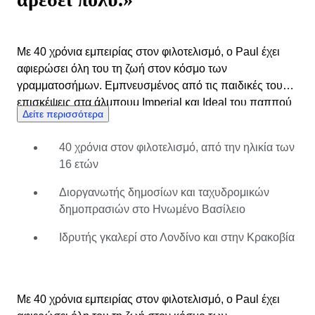
Με 40 χρόνια εμπειρίας στον φιλοτελισμό, ο Paul έχει
αφιερώσει όλη του τη ζωή στον κόσμο των
γραμματοσήμων. Εμπνευσμένος από τις παιδικές του
επισκέψεις στα άλμπουμ Imperial και Ideal του παππού
Δείτε περισσότερα
του – καθώς και από έναν μεγάλο θείο του που
ασχολούνταν με την εμπορία γραμματοσήμων πριν και
40 χρόνια στον φιλοτελισμό, από την ηλικία των
μετά τον Β' Παγκόσμιο Πόλεμο – η αγάπη του για τα
16 ετών
γραμματόσημα ξεκίνησε από πολύ νωρίς. Στα 16 του,
παρακολουθούσε εκθέσεις γραμματοσήμων και στα 20,
Διοργανωτής δημοσίων και ταχυδρομικών
διοργάνωνε δημοπρασίες σε ξενοδοχεία του κεντρικού
δημοπρασιών στο Ηνωμένο Βασίλειο
Λονδίνου. Έκτοτε έχει λειτουργήσει γκαλερί στο Λονδίνο
και στην Κρακοβία και έχει χτίσει μια αξιοσέβαστη
Ιδρυτής γκαλερί στο Λονδίνο και στην Κρακοβία
καριέρα ως ανεξάρτητος έμπορος και δημοπράτης.
Ειδικεύεται σε εκδόσεις που αναφέρονται στο τέλος των
καταλόγων, γραμματόσημα εσόδων, σπάνια
Με 40 χρόνια εμπειρίας στον φιλοτελισμό, ο Paul έχει
γραμματόσημα, ιστορία της ταχυδρομίας και ασυνήθιστο