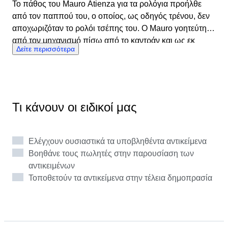
Το πάθος του Mauro Atienza για τα ρολόγια προήλθε
από τον παππού του, ο οποίος, ως οδηγός τρένου, δεν
αποχωριζόταν το ρολόι τσέπης του. Ο Mauro γοητεύτηκε
από τον μηχανισμό πίσω από το καντράν και ως εκ
Δείτε περισσότερα
τούτου ξεκίνησε τη συλλογή του. Μέσα από αγορές,
εκθέσεις και ανταλλαγές με φίλους, η συλλογή του
επεκτάθηκε γρήγορα και όταν ήρθε η ώρα να επιλέξει μια
μελέτη, ο Mauro Atienza ήξερε ότι ήταν γραφτό να μάθει
πώς να γίνει ωρολογοποιός. Σπούδασε στην Ιταλία και
Τι κάνουν οι ειδικοί μας
ειδικεύτηκε στην Ελβετία ως δεξιοτέχνης ωρολογοποιός.
Στη συνέχεια εργάστηκε σε διάφορες εταιρείες
παραγωγής ρολογιών και υπήρξε δάσκαλος
Ελέγχουν ουσιαστικά τα υποβληθέντα αντικείμενα
ωρολογοποιίας για πάνω από πέντε χρόνια. Ένας
Βοηθάνε τους πωλητές στην παρουσίαση των
έμπειρος ωρολογοποιός όπως ο Mauro Atienza
αντικειμένων
ταιριάζει πραγματικά στη Catawiki. Με μεγάλη χαρά
Τοποθετούν τα αντικείμενα στην τέλεια δημοπρασία
σαρώνει τις προσφερόμενες παρτίδες, μελετώντας
λεπτομερώς τη μηχανική για να καθορίσει την ποιότητα
του ρολογιού. Εκτός από τα ρολόγια τσέπης, ασχολείται
με αποκλειστικά ρολόγια και τις δημοπρασίες Rolex.