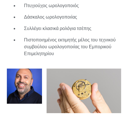
μελέτη, ο Mauro Atienza ήξερε ότι ήταν γραφτό να μάθει
Πτυχιούχος ωρολογοποιός
πώς να γίνει ωρολογοποιός. Σπούδασε στην Ιταλία και
ειδικεύτηκε στην Ελβετία ως δεξιοτέχνης ωρολογοποιός.
Δάσκαλος ωρολογοποιίας
Στη συνέχεια εργάστηκε σε διάφορες εταιρείες
Συλλέγει κλασικά ρολόγια τσέπης
παραγωγής ρολογιών και υπήρξε δάσκαλος
ωρολογοποιίας για πάνω από πέντε χρόνια. Ένας
Πιστοποιημένος εκτιμητής μέλος του τεχνικού
έμπειρος ωρολογοποιός όπως ο Mauro Atienza
συμβούλου ωρολογοποιίας του Εμπορικού
ταιριάζει πραγματικά στη Catawiki. Με μεγάλη χαρά
Επιμελητηρίου
σαρώνει τις προσφερόμενες παρτίδες, μελετώντας
λεπτομερώς τη μηχανική για να καθορίσει την ποιότητα
του ρολογιού. Εκτός από τα ρολόγια τσέπης, ασχολείται
με αποκλειστικά ρολόγια και τις δημοπρασίες Rolex.
Παρά όλα αυτά, στους Ιταλούς αρέσουν τα κομψά
κοσμήματα. Έχοντας αυτό υπόψη, ο Mauro Atienza ξέρει
ακριβώς πώς να επιμελείται τις δημοπρασίες του για να
εξυπηρετήσει όλους τους λάτρεις.