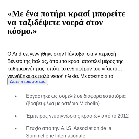
«Με ένα ποτήρι κρασί μπορείτε
να ταξιδέψετε νοερά στον
κόσμο.»
Ο Andrea γεννήθηκε στην Πάντοβα, στην περιοχή
Βένετο της Ιταλίας, όπου το κρασί αποτελεί μέρος της
καθημερινότητας, οπότε το ενδιαφέρον του γι΄αυτό
γεννήθηκε σε πολύ νεαρή ηλικία. Με αφετηρία το
Δείτε περισσότερα
βαθύτερο ενδιαφέρον του για το κρασί και τις σύνθετες
γεύσεις, ο Andrea εμπλούτισε τις δεξιότητές του με το
Εργάστηκε ως σομελιέ σε διάφορα εστιατόρια
πρόγραμμα σπουδών AIS Sommelier, αποκτώντας το
(βραβευμένα με αστέρια Michelin)
αντίστοιχο πτυχίο το 2013. Λίγα χρόνια αργότερα ο
Andrea μετακόμισε στο Λονδίνο, όπου εργάστηκε ως
Έμπειρος γευσιγνώστης κρασιών από το 2012
commis sommelier σε ένα εστιατόριο βραβευμένο με
αστέρι Michelin, το οποίο τον ενθάρρυνε να συνεχίσει τις
Πτυχίο από την A.I.S. Association de la
σπουδές του στο Court of Master Sommeliers. Ο κρύος
Sommellerie Internationale