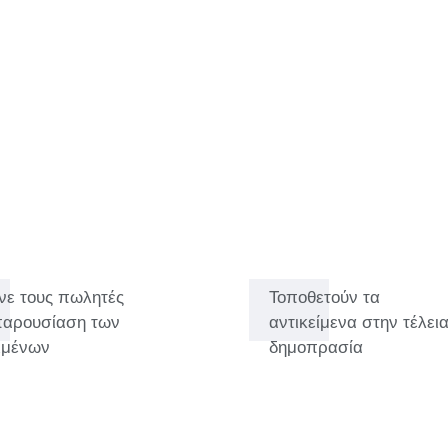
 στην νομική σχολή. Μέχρι να
ορά, ποια γραμματόσημα είναι
καθημερινά. Ο Benedikt
ε καταλόγους και έργα
ρίζει πως να παρουσιάσει τις
μμένες περιγραφές. Αλλά
ητές και να μοιράζεται τις
αι με τους πωλητές και να
τητας και ενδιαφέρουσες
νε τους πωλητές
Τοποθετούν τα
παρουσίαση των
αντικείμενα στην τέλει
ειμένων
δημοπρασία