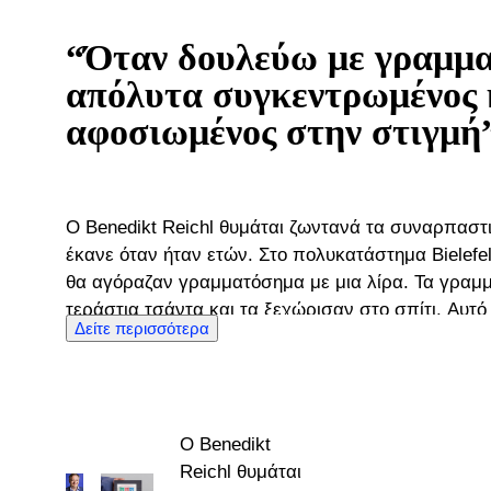
“Όταν δουλεύω με γραμμα
απόλυτα συγκεντρωμένος 
αφοσιωμένος στην στιγμή
Ο Benedikt Reichl θυμάται ζωντανά τα συναρπαστι
έκανε όταν ήταν ετών. Στο πολυκατάστημα Bielefeld stamp outlet στη Γερμανία,
θα αγόραζαν γραμματόσημα με μια λίρα. Τα γραμ
τεράστια τσάντα και τα ξεχώρισαν στο σπίτι. Αυτ
Δείτε περισσότερα
συλλογής του Benedikt και έτσι άρχισε να συλλέ
Αλλά το πραγματικό πάθος του αποκαλύφθηκε όταν
Λάτρεψε τη γη, τους ανθρώπους, τον πολιτισμό ..
πώληση των άλλων συλλογών του πήρε τον Benedi
Ο Benedikt
Μέχρι τη στιγμή που τελείωσε, ο Benedikt είχε γίν
Reichl θυμάται
απευθείας σύνδεση με εκτεταμένη γνώση γραμματ