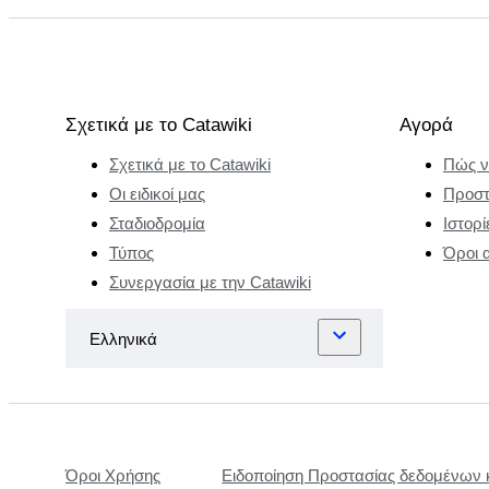
σπίτι. Αυτό
ενέπνευσε το
πνεύμα
συλλογής του
Benedikt και
Σχετικά με το Catawiki
Αγορά
έτσι άρχισε να
Σχετικά με το Catawiki
Πώς ν
συλλέγει
Οι ειδικοί μας
Προστ
ευρωπαϊκά
Σταδιοδρομία
Ιστορί
γραμματόσημα.
Τύπος
Όροι 
Αλλά το
πραγματικό
Συνεργασία με την Catawiki
πάθος του
αποκαλύφθηκε
όταν ταξίδεψε
στην Ινδονησία.
Λάτρεψε τη γη,
τους
ανθρώπους,
Όροι Χρήσης
Ειδοποίηση Προστασίας δεδομένων 