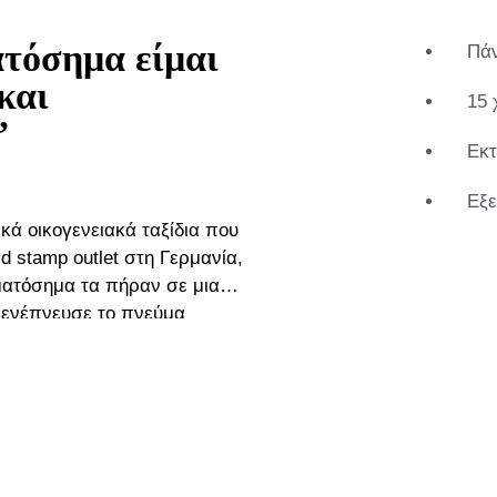
τόσημα είμαι
Πάν
και
15 
”
Εκτ
Εξε
κά οικογενειακά ταξίδια που
ματόσημα τα πήραν σε μια
ό ενέπνευσε το πνεύμα
γει ευρωπαϊκά γραμματόσημα.
 ταξίδεψε στην Ινδονησία.
. και τα γραμματόσημα! Η
kt από το σχολείο νομικών.
ει εξειδικευμένος πωλητής σε
όσημα από όλο τον κόσμο.Το