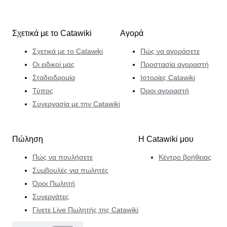
τις ιστορίες πίσω από αυτά, που είναι η ιδέα της για τον
παράδεισο.
Σχετικά με το Catawiki
Αγορά
Σχετικά με το Catawiki
Πώς να αγοράσετε
Οι ειδικοί μας
Προστασία αγοραστή
Σταδιοδρομία
Ιστορίες Catawiki
Τύπος
Όροι αγοραστή
Συνεργασία με την Catawiki
Πώληση
Η Catawiki μου
Πώς να πουλήσετε
Κέντρο βοήθειας
Συμβουλές για πωλητές
Όροι Πωλητή
Συνεργάτες
Γίνετε Live Πωλητής της Catawiki