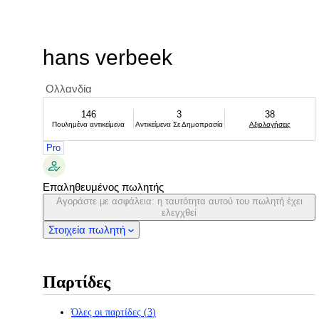
hans verbeek
Ολλανδία
146
3
38
Πουλημένα αντικείμενα
Αντικείμενα Σε Δημοπρασία
Αξιολογήσεις
Pro
Επαληθευμένος πωλητής
Αγοράστε με ασφάλεια: η ταυτότητα αυτού του πωλητή έχει
ελεγχθεί
Στοιχεία πωλητή
Παρτίδες
Όλες οι παρτίδες
(
3
)