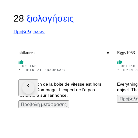
28
ξιολογήσεις
Προβολή όλων
philaurea
Eggy1953
ΘΕΤΙΚΉ
ΘΕΤΙΚΉ
•
ΠΡΙΝ 21 ΕΒΔΟΜΆΔΕΣ
•
ΠΡΙΝ 8
La sélection de la boite de vitesse est hors
Everything 
d'usage. Dommage. L'expert ne l'a pas
object. Th
mentionné sur l'annonce.
Προβολή
Προβολή μετάφρασης