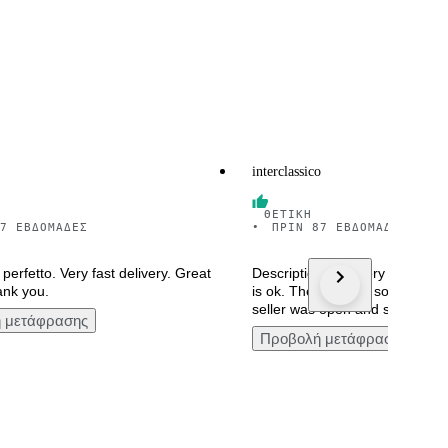
interclassico
ΘΕΤΙΚΉ
7 ΕΒΔΟΜΆΔΕΣ
•
ΠΡΙΝ 87 ΕΒΔΟΜΆΔΕΣ
perfetto. Very fast delivery. Great
Description said Very good con
ank you.
is ok. The rest had some prob
seller was open and solve the
 μετάφρασης
Προβολή μετάφρασης