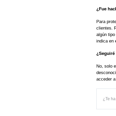
¿Fue hac
Para prot
clientes. 
algún tip
indica en 
¿Seguiré 
No, solo e
desconoci
acceder a 
¿Te ha 