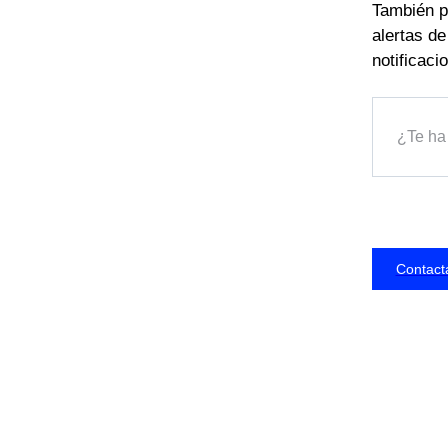
También pu
alertas d
notificaci
¿Te ha 
Contact