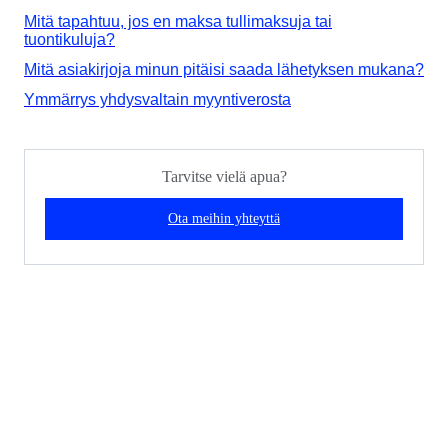
Mitä tapahtuu, jos en maksa tullimaksuja tai
tuontikuluja?
Mitä asiakirjoja minun pitäisi saada lähetyksen mukana?
Ymmärrys yhdysvaltain myyntiverosta
Tarvitse vielä apua?
Ota meihin yhteyttä