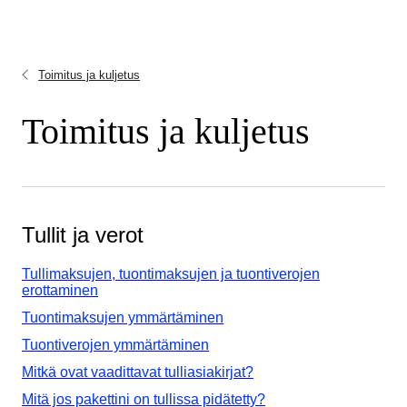
Toimitus ja kuljetus
Toimitus ja kuljetus
Tullit ja verot
Tullimaksujen, tuontimaksujen ja tuontiverojen
erottaminen
Tuontimaksujen ymmärtäminen
Tuontiverojen ymmärtäminen
Mitkä ovat vaadittavat tulliasiakirjat?
Mitä jos pakettini on tullissa pidätetty?