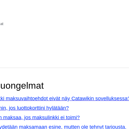
at
uongelmat
kki maksuvaihtoehdot eivät näy Catawikin sovelluksessa
in, jos luottokorttini hylätään?
n maksaa, jos maksulinkki ei toimi?
detään maksamaan esine, mutten ole tehnyt tarjousta.