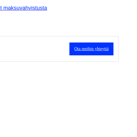
ut maksuvahvistusta
Ota meihin yhteyttä