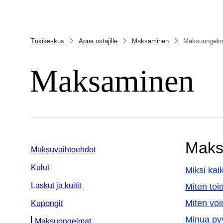
Tukikeskus
Apua ostajille
Maksaminen
Maksuongelm
Maksaminen
Maks
Maksuvaihtoehdot
Kulut
Miksi kai
Laskut ja kuitit
Miten toim
Miten voi
Kupongit
Minua pyy
Maksuongelmat