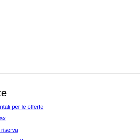
te
ali per le offerte
max
 riserva