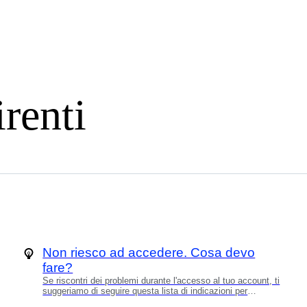
renti
Non riesco ad accedere. Cosa devo
fare?
Se riscontri dei problemi durante l'accesso al tuo account, ti
suggeriamo di seguire questa lista di indicazioni per
assicurarti di aver impostato tutto correttamente. Alcune di