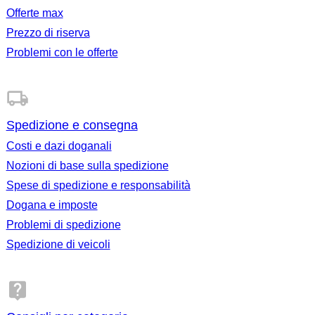
del nostro centro assistenza. Se hai ancora bisogno di aiuto,
seleziona ‘Parla con l'assistenza clienti’ sotto la risposta
Offerte max
fornita, e la tua richiesta sarà esaminata dal nostro team di
Prezzo di riserva
supporto. Metodi di contatto disponibili Prima di inviare la
tua richiesta tramite il pulsante ‘Parla con l'assistenza
Problemi con le offerte
clienti’, ti verrà mostrato il metodo di contatto più adatto in
base alla tua situazione. Le opzioni possono variare a
seconda della tua richiesta e dell'orario in cui ci contatti.
Questi possono includere: Email – sempre disponibile per
segnalare problemi o fare domande Chat dal vivo o telefono
– a seconda della disponibilità del nostro team di supporto
Nota che non offriamo un indirizzo email diretto per il
Spedizione e consegna
supporto. Contattarci tramite il Centro assistenza o la tua
pagina Ordini garantisce che la tua richiesta venga ricevuta
Costi e dazi doganali
e gestita correttamente. Offriamo supporto interno in queste
lingue: Email e chat dal vivo: inglese, spagnolo, italiano,
Nozioni di base sulla spedizione
francese, olandese, tedesco, cinese, portoghese, polacco
Telefono: inglese, spagnolo, italiano, francese, olandese,
Spese di spedizione e responsabilità
tedesco Risoluzione delle controversie Esaminiamo i casi
Dogana e imposte
in modo imparziale basandoci sulle nostre politiche, migliori
pratiche e indicazioni esperte del nostro team Trust &
Problemi di spedizione
Safety. Le possibili soluzioni includono: Rimborsi parziali o
totali Cancellazioni di ordini Sospensioni o restrizioni
Spedizione di veicoli
dell'account Segnalazioni alle forze dell'ordine
(contraffazioni, frodi, ecc.) Pur puntando a gestire le
questioni direttamente tramite il nostro processo interno
prima di tutto, rispettiamo anche il diritto degli utenti di
ricorrere a meccanismi di risoluzione delle controversie
esterni approvati se rimangono insoddisfatti. Ti invitiamo a
consultare il sito dell'Autorità olandese per i consumatori e i