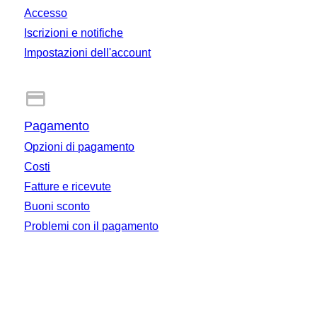
Puoi vedere i costi di spedizione di un oggetto nella pagina
sistema operativo su www.whatismybrowser.comSi verifica
dell'oggetto. Se acquisti un oggetto da un venditore
Accesso
lo stesso problema accedendo al sito web Catawiki tramite
internazionale, potrebbero essere applicate anche tasse
un dispositivo diverso?Ti invitiamo a fornirci uno screenshot
Iscrizioni e notifiche
doganali e IVA all'importazione.
che illustri il problema riscontrato. Puoi controllare come fare
uno screenshot con il tuo dispositivo su www.take-a-
Impostazioni dell'account
screenshot.orgInfine, se hai violato una delle regole dei
nostri Termini e Condizioni d’uso, il tuo account potrebbe
essere stato sospeso. In questo caso non ti è più consentito
l'accesso all'account. Se il tuo account è stato sospeso
riceverai un messaggio all'indirizzo e-mail collegato
all'account in questione, che spiega le ragioni per cui è stata
presa questa decisione.Potresti trovare utili anche questi
Pagamento
articoli
Opzioni di pagamento
Costi
Fatture e ricevute
Buoni sconto
Problemi con il pagamento