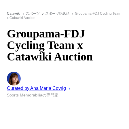
Catawiki
スポーツ
スポーツ記念品
Groupama-FDJ Cycling Team
x Catawiki Auction
Groupama-FDJ
Cycling Team x
Catawiki Auction
Curated by
Ana Maria
Covrig
Sports Memorabiliaの専門家