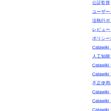
公証監督
ユーザー
法執行ポ
レビュー
ポリシー
Cataw
人工知能 at
Catawi
Cataw
不正使用
Cata
Cataw
Cataw