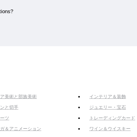
tions?
ア美術と部族美術
インテリア＆装飾
ンと切手
ジュエリー・宝石
ーツ
トレーディングカード
ガ＆アニメーション
ワイン＆ウイスキー