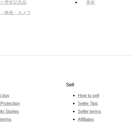
と歴史記念品
美術
・映画・カメラ
Sell
o buy
How to sell
Protection
Seller Tips
ki Stories
Seller terms
 terms
Affiliates