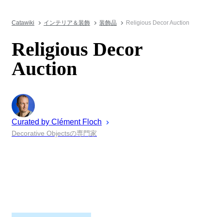
Catawiki
インテリア＆装飾
装飾品
Religious Decor Auction
Religious Decor
Auction
Curated by
Clément
Floch
Decorative Objectsの専門家