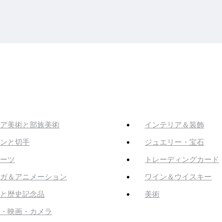
ア美術と部族美術
インテリア＆装飾
ンと切手
ジュエリー・宝石
ーツ
トレーディングカード
ガ＆アニメーション
ワイン＆ウイスキー
と歴史記念品
美術
・映画・カメラ