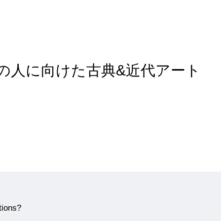
rt of 全ての人に向けた古典&近代アート
tions?