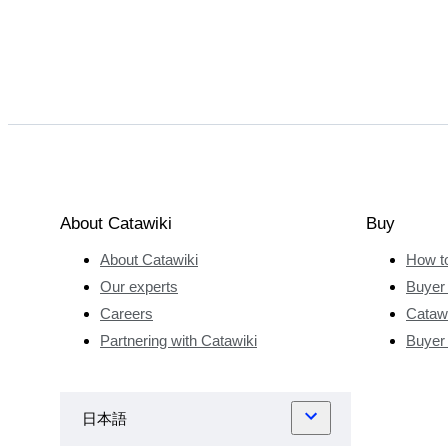
About Catawiki
Buy
About Catawiki
How t
Our experts
Buyer 
Careers
Catawi
Partnering with Catawiki
Buyer