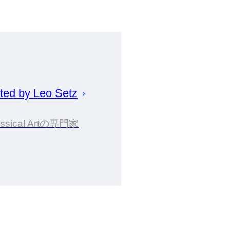
ted by
Leo
Setz
assical Artの専門家