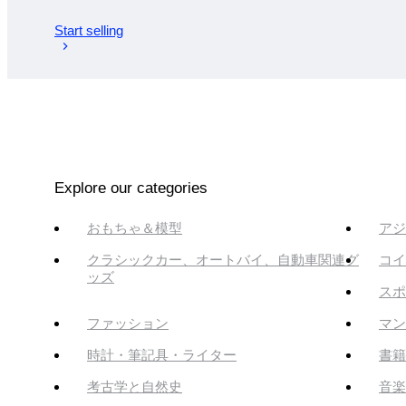
Start selling
Explore our categories
おもちゃ＆模型
アジ
クラシックカー、オートバイ、自動車関連グ
コイ
ッズ
スポ
ファッション
マン
時計・筆記具・ライター
書籍
考古学と自然史
音楽