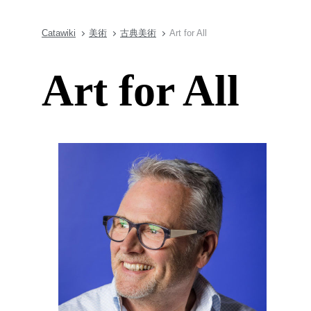
Catawiki
美術
古典美術
Art for All
Art for All