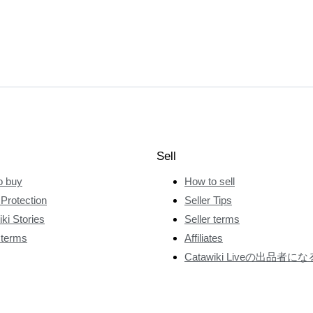
Sell
o buy
How to sell
Protection
Seller Tips
ki Stories
Seller terms
 terms
Affiliates
Catawiki Liveの出品者にな