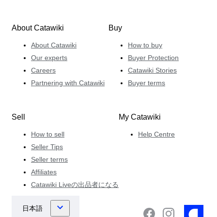
About Catawiki
Buy
About Catawiki
How to buy
Our experts
Buyer Protection
Careers
Catawiki Stories
Partnering with Catawiki
Buyer terms
Sell
My Catawiki
How to sell
Help Centre
Seller Tips
Seller terms
Affiliates
Catawiki Liveの出品者になる