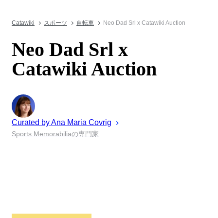
Catawiki
スポーツ
自転車
Neo Dad Srl x Catawiki Auction
Neo Dad Srl x
Catawiki Auction
Curated by
Ana Maria
Covrig
Sports Memorabiliaの専門家