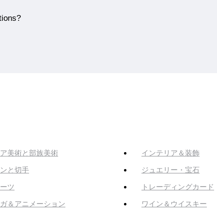
tions?
ア美術と部族美術
インテリア＆装飾
ンと切手
ジュエリー・宝石
ーツ
トレーディングカード
ガ＆アニメーション
ワイン＆ウイスキー