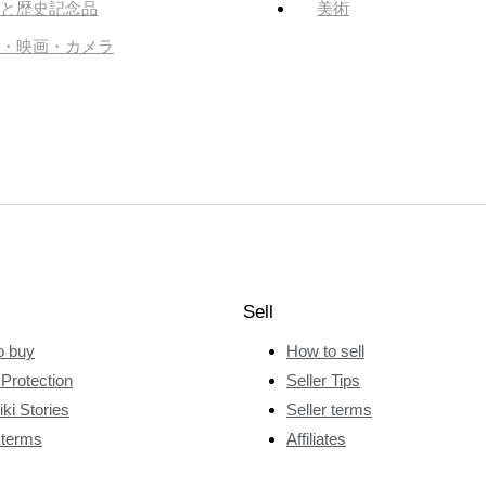
と歴史記念品
美術
・映画・カメラ
Sell
o buy
How to sell
Protection
Seller Tips
ki Stories
Seller terms
 terms
Affiliates