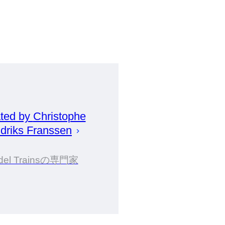
ted by
Christophe
driks Franssen
del Trainsの専門家