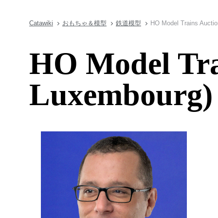
Catawiki
おもちゃ＆模型
鉄道模型
HO Model Trains Auctio
HO Model Tra
Luxembourg)